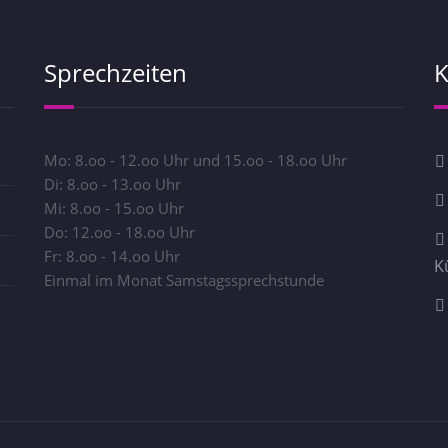
Sprechzeiten
K
Mo: 8.oo - 12.oo Uhr und 15.oo - 18.oo Uhr
Di: 8.oo - 13.oo Uhr
Mi: 8.oo - 15.oo Uhr
Do: 12.oo - 18.oo Uhr
Fr: 8.oo - 14.oo Uhr
K
Einmal im Monat Samstagssprechstunde